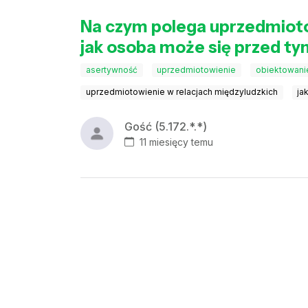
Na czym polega uprzedmiotow
jak osoba może się przed ty
asertywność
uprzedmiotowienie
obiektowani
uprzedmiotowienie w relacjach międzyludzkich
ja
Gość (5.172.*.*)
11 miesięcy temu