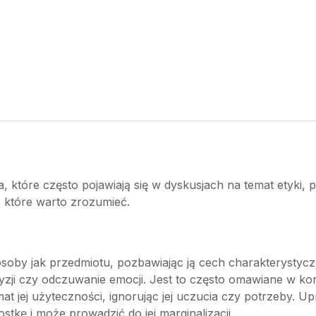
, które często pojawiają się w dyskusjach na temat etyki, p
 które warto zrozumieć.
oby jak przedmiotu, pozbawiając ją cech charakterystycznyc
ji czy odczuwanie emocji. Jest to często omawiane w konte
t jej użyteczności, ignorując jej uczucia czy potrzeby. U
kę i może prowadzić do jej marginalizacji.