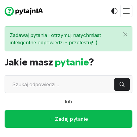
Zadawaj pytania i otrzymuj natychmiast
inteligentne odpowiedzi - przetestuj! :)
Jakie masz
pytanie
?
lub
Zadaj pytanie