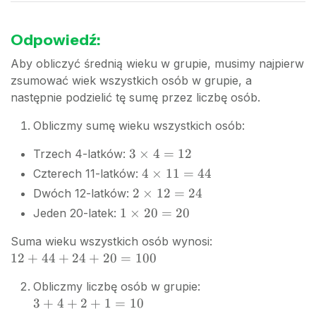
Odpowiedź:
Aby obliczyć średnią wieku w grupie, musimy najpierw
zsumować wiek wszystkich osób w grupie, a
następnie podzielić tę sumę przez liczbę osób.
Obliczmy sumę wieku wszystkich osób:
3
3
×
4
=
12
Trzech 4-latków:
\times
4
4
×
11
=
44
Czterech 11-latków:
4 =
\times
2
2
×
12
=
24
Dwóch 12-latków:
12
11 =
\times
1
1
×
20
=
20
Jeden 20-latek:
44
12 =
\times
24
Suma wieku wszystkich osób wynosi:
20 =
12
12
+
44
+
24
+
20
=
100
20
+
Obliczmy liczbę osób w grupie:
44
3
3
+
4
+
2
+
1
=
10
+