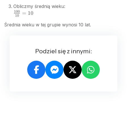
+
24
Obliczmy średnią wieku:
4
+
100
\frac{100}
=
10
+
20
10
{10} = 10
2
=
Średnia wieku w tej grupie wynosi 10 lat.
+
100
1
=
10
Podziel się z innymi: