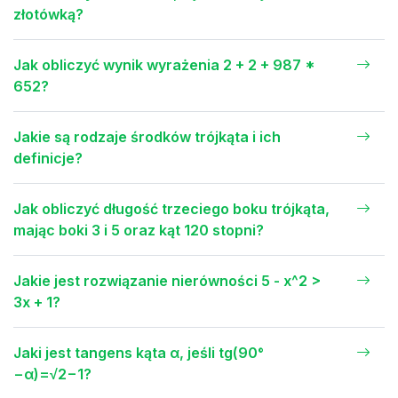
złotówką?
Jak obliczyć wynik wyrażenia 2 + 2 + 987 *
652?
Jakie są rodzaje środków trójkąta i ich
definicje?
Jak obliczyć długość trzeciego boku trójkąta,
mając boki 3 i 5 oraz kąt 120 stopni?
Jakie jest rozwiązanie nierówności 5 - x^2 >
3x + 1?
Jaki jest tangens kąta α, jeśli tg(90°
−α)=√2−1?