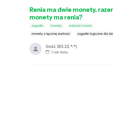
Renia ma dwie monety. razem 
monety ma renia?
zagadki
monety
wartości monet
monety o łącznej wartości
zagadki logiczne dla dz
Gość (83.22.*.*)
1 rok temu