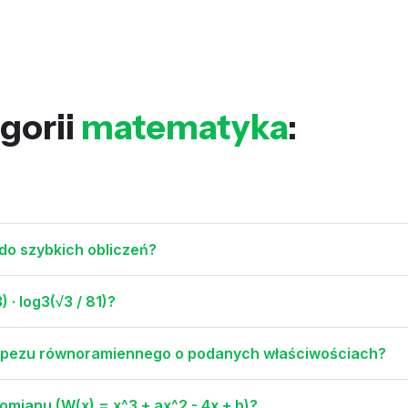
gorii
matematyka
:
do szybkich obliczeń?
 · log3(√3 / 81)?
rapezu równoramiennego o podanych właściwościach?
omianu (W(x) = x^3 + ax^2 - 4x + b)?