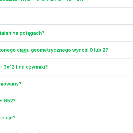
ziałań na potęgach?
ńczonego ciągu geometrycznego wynosi 0 lub 2?
- 3x^2 ) na czynniki?
finiowany?
 * 652?
inicje?