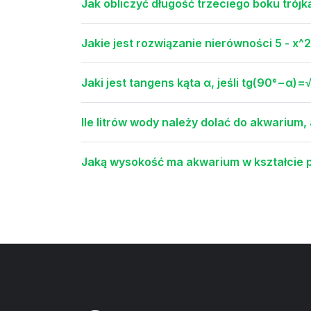
Jak obliczyć długość trzeciego boku trójką
Jakie jest rozwiązanie nierówności 5 - x^2
Jaki jest tangens kąta α, jeśli tg(90°−α)=
Ile litrów wody należy dolać do akwarium, 
Jaką wysokość ma akwarium w kształcie p