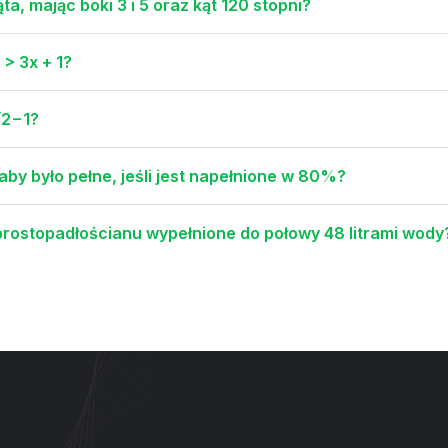
ta, mając boki 3 i 5 oraz kąt 120 stopni?
 > 3x + 1?
√2−1?
aby było pełne, jeśli jest napełnione w 80%?
rostopadłościanu wypełnione do połowy 48 litrami wody