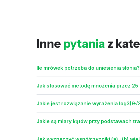
Inne
pytania
z kate
Ile mrówek potrzeba do uniesienia słonia?
Jak stosować metodę mnożenia przez 25 
Jakie jest rozwiązanie wyrażenia log3(9√3)
Jakie są miary kątów przy podstawach t
Jak wyznaczyć współczynniki (a) i (b) wiel