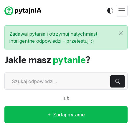
Zadawaj pytania i otrzymuj natychmiast
inteligentne odpowiedzi - przetestuj! :)
Jakie masz
pytanie
?
lub
Zadaj pytanie