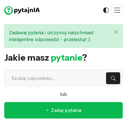
Zadawaj pytania i otrzymuj natychmiast
inteligentne odpowiedzi - przetestuj! :)
Jakie masz
pytanie
?
lub
Zadaj pytanie