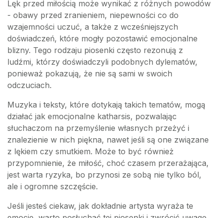
Lęk przed miłością może wynikać z różnych powodów
- obawy przed zranieniem, niepewności co do
wzajemności uczuć, a także z wcześniejszych
doświadczeń, które mogły pozostawić emocjonalne
blizny. Tego rodzaju piosenki często rezonują z
ludźmi, którzy doświadczyli podobnych dylematów,
ponieważ pokazują, że nie są sami w swoich
odczuciach.
Muzyka i teksty, które dotykają takich tematów, mogą
działać jak emocjonalne katharsis, pozwalając
słuchaczom na przemyślenie własnych przeżyć i
znalezienie w nich piękna, nawet jeśli są one związane
z lękiem czy smutkiem. Może to być również
przypomnienie, że miłość, choć czasem przerażająca,
jest warta ryzyka, bo przynosi ze sobą nie tylko ból,
ale i ogromne szczęście.
Jeśli jesteś ciekaw, jak dokładnie artysta wyraża te
emocje, warto posłuchać tej piosenki i zwrócić uwagę