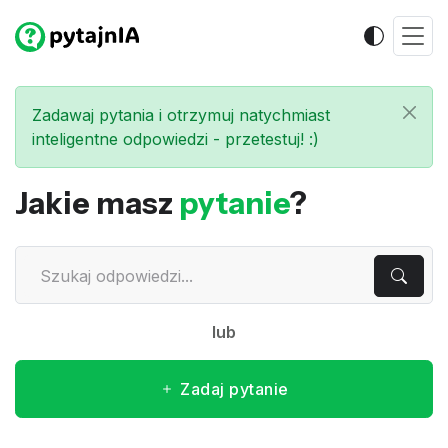
Zadawaj pytania i otrzymuj natychmiast
inteligentne odpowiedzi - przetestuj! :)
Jakie masz
pytanie
?
lub
Zadaj pytanie