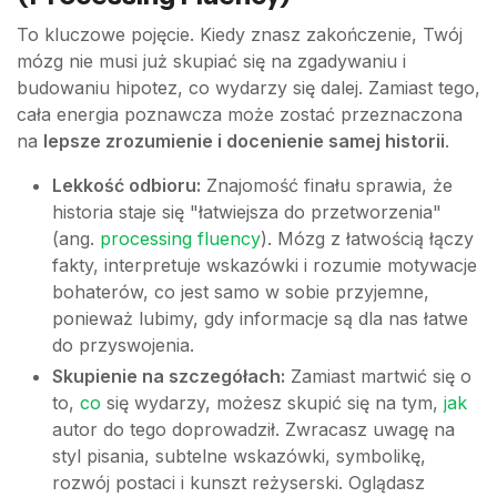
To kluczowe pojęcie. Kiedy znasz zakończenie, Twój
mózg nie musi już skupiać się na zgadywaniu i
budowaniu hipotez, co wydarzy się dalej. Zamiast tego,
cała energia poznawcza może zostać przeznaczona
na
lepsze zrozumienie i docenienie samej historii
.
Lekkość odbioru:
Znajomość finału sprawia, że
historia staje się "łatwiejsza do przetworzenia"
(ang.
processing fluency
). Mózg z łatwością łączy
fakty, interpretuje wskazówki i rozumie motywacje
bohaterów, co jest samo w sobie przyjemne,
ponieważ lubimy, gdy informacje są dla nas łatwe
do przyswojenia.
Skupienie na szczegółach:
Zamiast martwić się o
to,
co
się wydarzy, możesz skupić się na tym,
jak
autor do tego doprowadził. Zwracasz uwagę na
styl pisania, subtelne wskazówki, symbolikę,
rozwój postaci i kunszt reżyserski. Oglądasz