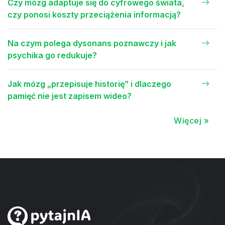
Czy mózg adaptuje się do cyfrowego świata,
czy ponosi koszty przeciążenia informacją?
Na czym polega dysonans poznawczy i jak
psychika go redukuje?
Jak mózg „przepisuje historię” i dlaczego
pamięć nie jest zapisem wideo?
Więcej »