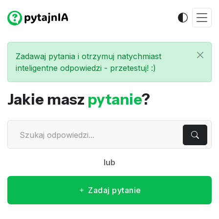
Zadawaj pytania i otrzymuj natychmiast
inteligentne odpowiedzi - przetestuj! :)
Jakie masz
pytanie
?
lub
Zadaj pytanie