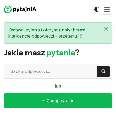
Zadawaj pytania i otrzymuj natychmiast
inteligentne odpowiedzi - przetestuj! :)
Jakie masz
pytanie
?
lub
Zadaj pytanie