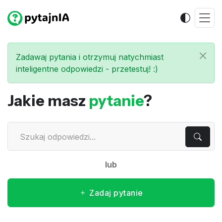
Zadawaj pytania i otrzymuj natychmiast
inteligentne odpowiedzi - przetestuj! :)
Jakie masz
pytanie
?
lub
Zadaj pytanie