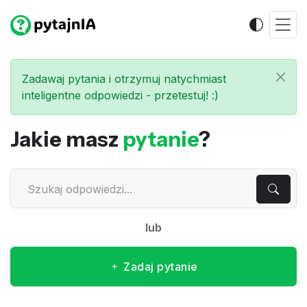
Zadawaj pytania i otrzymuj natychmiast
inteligentne odpowiedzi - przetestuj! :)
Jakie masz
pytanie
?
lub
Zadaj pytanie