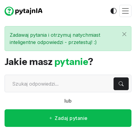
Zadawaj pytania i otrzymuj natychmiast
inteligentne odpowiedzi - przetestuj! :)
Jakie masz
pytanie
?
lub
Zadaj pytanie