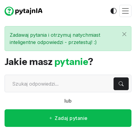
Zadawaj pytania i otrzymuj natychmiast
inteligentne odpowiedzi - przetestuj! :)
Jakie masz
pytanie
?
lub
Zadaj pytanie