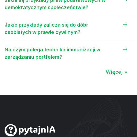
Jakie są przykłady praw podstawowych w
demokratycznym społeczeństwie?
Jakie przykłady zalicza się do dóbr
osobistych w prawie cywilnym?
Na czym polega technika immunizacji w
zarządzaniu portfelem?
Więcej »