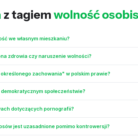
a
z tagiem
wolność osobis
gość we własnym mieszkaniu?
ona zdrowia czy naruszenie wolności?
do określonego zachowania" w polskim prawie?
w demokratycznym społeczeństwie?
awach dotyczących pornografii?
osów jest uzasadnione pomimo kontrowersji?