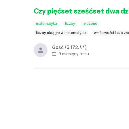
Czy pięćset sześćset dwa dz
matematyka
liczby
złożone
liczby okrągłe w matematyce
właściwości liczb z
Gość (5.172.*.*)
9 miesięcy temu