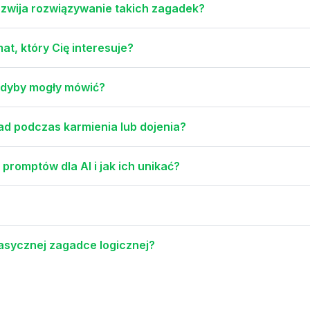
 rozwija rozwiązywanie takich zagadek?
at, który Cię interesuje?
gdyby mogły mówić?
ad podczas karmienia lub dojenia?
promptów dla AI i jak ich unikać?
asycznej zagadce logicznej?