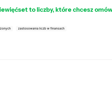
iewięćset to liczby, które chcesz omó
łożonych
zastosowania liczb w finansach