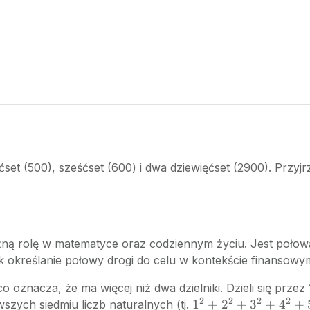
ćset (500), sześćset (600) i dwa dziewięćset (2900). Przyj
 ważną rolę w matematyce oraz codziennym życiu. Jest połową
jak określanie połowy drogi do celu w kontekście finanso
 oznacza, że ma więcej niż dwa dzielniki. Dzieli się przez 1,
2
2
2
2
1^2
1
+
2
+
3
+
4
+
szych siedmiu liczb naturalnych (tj.