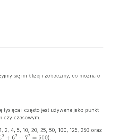
rzyjmy się im bliżej i zobaczmy, co można o
 tysiąca i często jest używana jako punkt
wym czy czasowym.
 2, 4, 5, 10, 20, 25, 50, 100, 125, 250 oraz
2
2
2
5
+
6
+
7
=
500
).