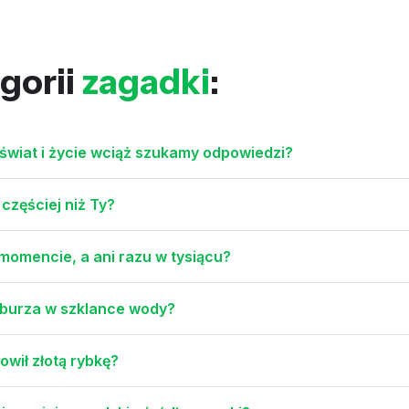
gorii
zagadki
:
świat i życie wciąż szukamy odpowiedzi?
 częściej niż Ty?
 momencie, a ani razu w tysiącu?
e burza w szklance wody?
łowił złotą rybkę?