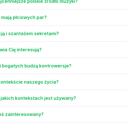
jcenniejsze polskie źródło muzyki?
 mają płciowych par?
cją i szantażem sekretami?
wia Cię interesują?
i bogatych budzą kontrowersje?
kontekście naszego życia?
 jakich kontekstach jest używany?
teś zainteresowany?