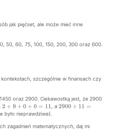
sób jak pięćset, ale może mieć inne
, 30, 50, 60, 75, 100, 150, 200, 300 oraz 600.
 kontekstach, szczególnie w finansach czy
25, 1450 oraz 2900. Ciekawostką jest, że 2900
2
2900
2
+
9
+
0
+
0
=
11
2900
÷
11
=
.
, a
+
\div
ie było nieprawdziwe).
9
11 =
nych zagadnień matematycznych, daj mi
+
263.64
0