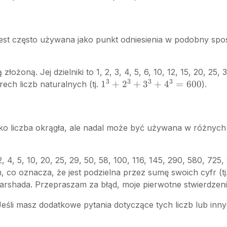
+
2^2
+
 Jest często używana jako punkt odniesienia w podobny spo
3^2
+
4^2
łożoną. Jej dzielniki to 1, 2, 3, 4, 5, 6, 10, 12, 15, 20, 25
+
3
3
3
3
1^3
1
+
2
+
3
+
4
=
600
ech liczb naturalnych (tj.
).
5^2
+
+
2^3
6^2
+
+
jako liczba okrągła, ale nadal może być używana w różnych
3^3
7^2
+
=
4^3
500
, 2, 4, 5, 10, 20, 25, 29, 50, 58, 100, 116, 145, 290, 580, 7
=
m, co oznacza, że jest podzielna przez sumę swoich cyfr (tj
600
a Harshada. Przepraszam za błąd, moje pierwotne stwierdzen
Jeśli masz dodatkowe pytania dotyczące tych liczb lub in