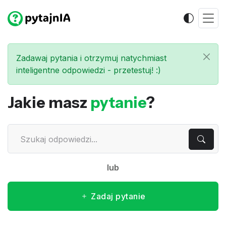
Zadawaj pytania i otrzymuj natychmiast
inteligentne odpowiedzi - przetestuj! :)
Jakie masz
pytanie
?
lub
Zadaj pytanie