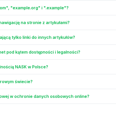
om", "example.org" i ".example"?
nawigację na stronie z artykułami?
ącą tylko linki do innych artykułów?
net pod kątem dostępności i legalności?
alnością NASK w Polsce?
frowym świecie?
rowej w ochronie danych osobowych online?