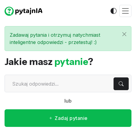
Zadawaj pytania i otrzymuj natychmiast
inteligentne odpowiedzi - przetestuj! :)
Jakie masz
pytanie
?
lub
Zadaj pytanie