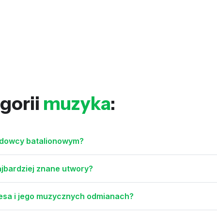
gorii
muzyka
:
iadowcy batalionowym?
najbardziej znane utwory?
luesa i jego muzycznych odmianach?