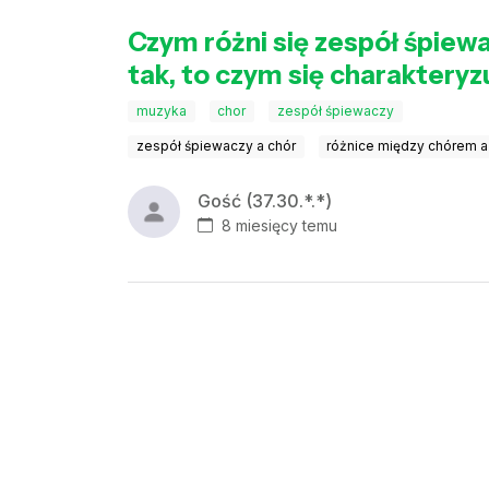
Czym różni się zespół śpiewa
tak, to czym się charakteryz
muzyka
chor
zespół śpiewaczy
zespół śpiewaczy a chór
różnice między chórem 
Gość (37.30.*.*)
8 miesięcy temu