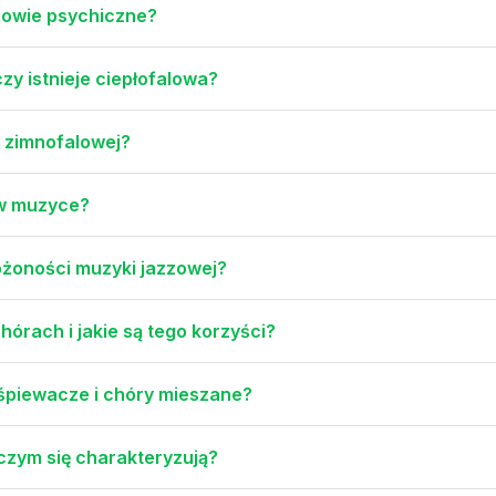
rowie psychiczne?
czy istnieje ciepłofalowa?
 zimnofalowej?
I w muzyce?
łożoności muzyki jazzowej?
órach i jakie są tego korzyści?
 śpiewacze i chóry mieszane?
czym się charakteryzują?