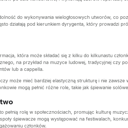
zdolność do wykonywania wielogłosowych utworów, co pozw
to działają pod kierunkiem dyrygenta, który prowadzi prób
macja, która może składać się z kilku do kilkunastu członk
znego, na przykład na muzyce ludowej, tradycyjnej czy p
ów lub a cappella.
czy może mieć bardziej elastyczną strukturę i nie zawsze
złonkowie mogą pełnić różne role, takie jak śpiewanie soló
stwo
ęsto pełnią rolę w społecznościach, promując kulturę muzyc
zespoły śpiewacze mogą występować na festiwalach, konkur
aangażowaniu członków.