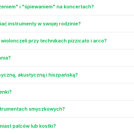
yczeniem" i "śpiewaniem" na koncertach?
ć instrumenty w swojej rodzinie?
 wiolonczeli przy technikach pizzicato i arco?
ania?
asyczną, akustyczną i hiszpańską?
enki?
instrumentach smyczkowych?
iast palców lub kostki?