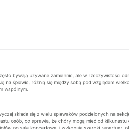
często bywają używane zamiennie, ale w rzeczywistości odn
ę na śpiewie, różnią się między sobą pod względem wielkości
hom wspólnym.
czaj składa się z wielu śpiewaków podzielonych na sekcje g
unastu osób, co sprawia, że chóry mogą mieć od kilkunastu
ołów po sale koncertowe, i wykonują szeroki repertuar, o