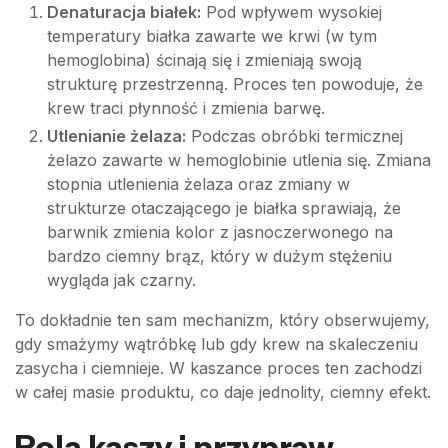
Denaturacja białek:
Pod wpływem wysokiej
temperatury białka zawarte we krwi (w tym
hemoglobina) ścinają się i zmieniają swoją
strukturę przestrzenną. Proces ten powoduje, że
krew traci płynność i zmienia barwę.
Utlenianie żelaza:
Podczas obróbki termicznej
żelazo zawarte w hemoglobinie utlenia się. Zmiana
stopnia utlenienia żelaza oraz zmiany w
strukturze otaczającego je białka sprawiają, że
barwnik zmienia kolor z jasnoczerwonego na
bardzo ciemny brąz, który w dużym stężeniu
wygląda jak czarny.
To dokładnie ten sam mechanizm, który obserwujemy,
gdy smażymy wątróbkę lub gdy krew na skaleczeniu
zasycha i ciemnieje. W kaszance proces ten zachodzi
w całej masie produktu, co daje jednolity, ciemny efekt.
Rola kaszy i przypraw