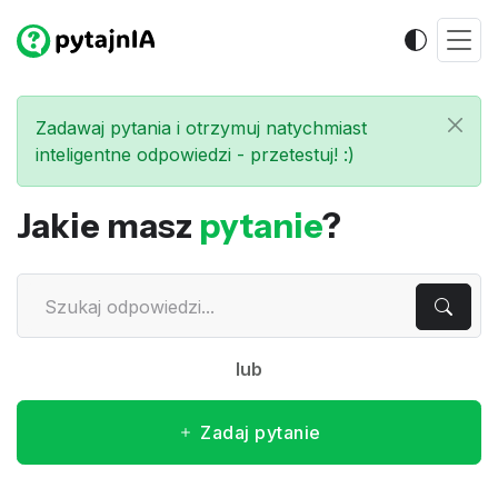
Zadawaj pytania i otrzymuj natychmiast
inteligentne odpowiedzi - przetestuj! :)
Jakie masz
pytanie
?
lub
Zadaj pytanie