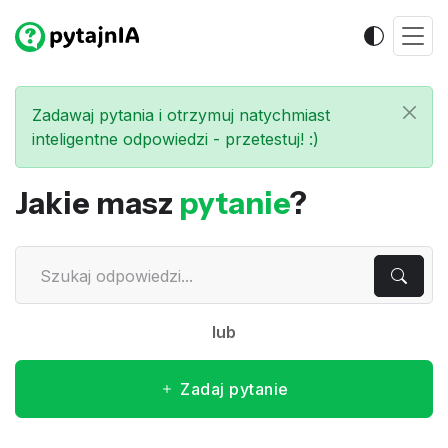
Zadawaj pytania i otrzymuj natychmiast
inteligentne odpowiedzi - przetestuj! :)
Jakie masz
pytanie
?
lub
Zadaj pytanie