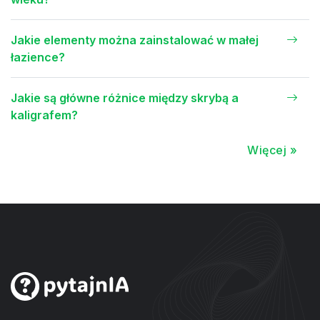
Jakie elementy można zainstalować w małej
łazience?
Jakie są główne różnice między skrybą a
kaligrafem?
Więcej »