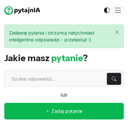
Zadawaj pytania i otrzymuj natychmiast
inteligentne odpowiedzi - przetestuj! :)
Jakie masz
pytanie
?
lub
Zadaj pytanie