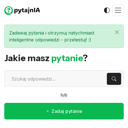
Zadawaj pytania i otrzymuj natychmiast
inteligentne odpowiedzi - przetestuj! :)
Jakie masz
pytanie
?
lub
Zadaj pytanie