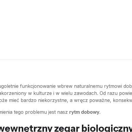
ługoletnie funkcjonowanie wbrew naturalnemu rytmowi dob
akorzeniony w kulturze i w wielu zawodach. Od razu powiem 
oże mieć bardzo niekorzystne, a wręcz poważne, konsekw
mienia tego problemu jest nasz
rytm dobowy
.
wewnętrzny zegar biologiczn