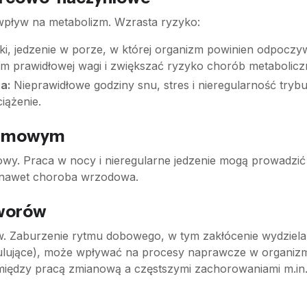
pływ na metabolizm. Wzrasta ryzyko:
łki, jedzenie w porze, w której organizm powinien odpoc
 prawidłowej wagi i zwiększać ryzyko chorób metabolicz
a:
Nieprawidłowe godziny snu, stres i nieregularność trybu 
iążenie.
karmowym
bowy. Praca w nocy i nieregularne jedzenie mogą prowadzić 
a nawet choroba wrzodowa.
tworów
ów. Zaburzenie rytmu dobowego, w tym zakłócenie wydziel
gulujące), może wpływać na procesy naprawcze w organizm
ędzy pracą zmianową a częstszymi zachorowaniami m.in. na