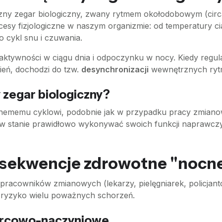
zny zegar biologiczny, zwany rytmem okołodobowym (circa
cesy fizjologiczne w naszym organizmie: od temperatury cia
o cykl snu i czuwania.
ktywności w ciągu dnia i odpoczynku w nocy. Kiedy regul
ień, dochodzi do tzw.
desynchronizacji
wewnętrznych rytm
y zegar biologiczny?
lnememu cyklowi, podobnie jak w przypadku pracy zmianow
t w stanie prawidłowo wykonywać swoich funkcji naprawcz
sekwencje zdrowotne "nocne
racowników zmianowych (lekarzy, pielęgniarek, policjantó
 ryzyko wielu poważnych schorzeń.
sercowo-naczyniowe