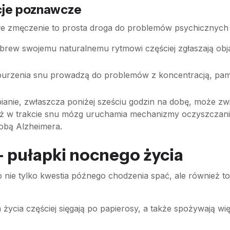
kcje poznawcze
głe zmęczenie to prosta droga do problemów psychicznych 
rew swojemu naturalnemu rytmowi częściej zgłaszają objaw
urzenia snu prowadzą do problemów z koncentracją, pami
anie, zwłaszcza poniżej sześciu godzin na dobę, może zwi
ż w trakcie snu mózg uruchamia mechanizmy oczyszczan
robą Alzheimera.
 pułapki nocnego życia
to nie tylko kwestia późnego chodzenia spać, ale również
ycia częściej sięgają po papierosy, a także spożywają wi