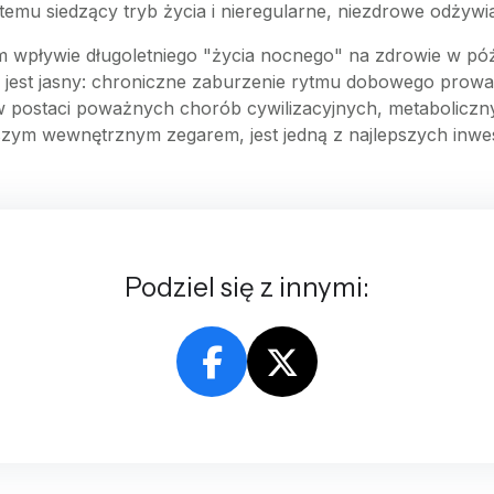
emu siedzący tryb życia i nieregularne, niezdrowe odżywia
pływie długoletniego "życia nocnego" na zdrowie w późn
jest jasny: chroniczne zaburzenie rytmu dobowego prowa
ę w postaci poważnych chorób cywilizacyjnych, metabolic
szym wewnętrznym zegarem, jest jedną z najlepszych inwes
Podziel się z innymi: