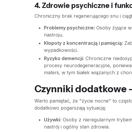
4. Zdrowie psychiczne i fun
Chroniczny brak regenerującego snu i cią
Problemy psychiczne:
Osoby żyjące wb
nastroju.
Kłopoty z koncentracją i pamięcią:
Zab
wypadkowości.
Ryzyko demencji:
Chroniczne niedosypi
procesy neurodegeneracyjne, poniewa
materii, w tym białek wiązanych z cho
Czynniki dodatkowe –
Warto pamiętać, że "życie nocne" to częs
dodatkowo pogarszają sytuację:
Używki:
Osoby z nieregularnym trybem ż
nastrój i ogólny stan zdrowia.