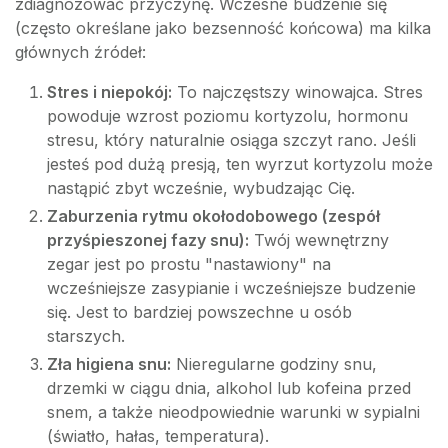
zdiagnozować przyczynę. Wczesne budzenie się
(często określane jako bezsenność końcowa) ma kilka
głównych źródeł:
Stres i niepokój:
To najczęstszy winowajca. Stres
powoduje wzrost poziomu kortyzolu, hormonu
stresu, który naturalnie osiąga szczyt rano. Jeśli
jesteś pod dużą presją, ten wyrzut kortyzolu może
nastąpić zbyt wcześnie, wybudzając Cię.
Zaburzenia rytmu okołodobowego (zespół
przyśpieszonej fazy snu):
Twój wewnętrzny
zegar jest po prostu "nastawiony" na
wcześniejsze zasypianie i wcześniejsze budzenie
się. Jest to bardziej powszechne u osób
starszych.
Zła higiena snu:
Nieregularne godziny snu,
drzemki w ciągu dnia, alkohol lub kofeina przed
snem, a także nieodpowiednie warunki w sypialni
(światło, hałas, temperatura).