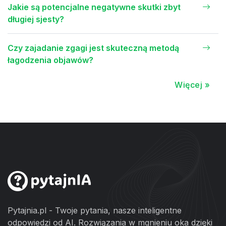
Jakie są potencjalne negatywne skutki zbyt
długiej sjesty?
Czy zajadanie zgagi jest skuteczną metodą
łagodzenia objawów?
Więcej »
Pytajnia.pl - Twoje pytania, nasze inteligentne
odpowiedzi od AI. Rozwiązania w mgnieniu oka dzięki