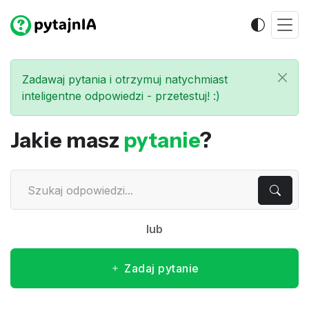
Zadawaj pytania i otrzymuj natychmiast
inteligentne odpowiedzi - przetestuj! :)
Jakie masz
pytanie
?
lub
Zadaj pytanie