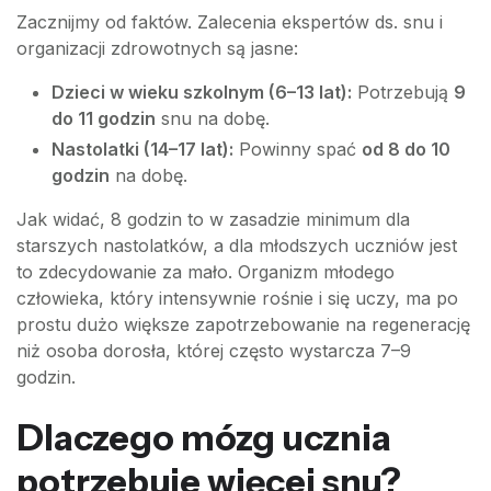
Zacznijmy od faktów. Zalecenia ekspertów ds. snu i
organizacji zdrowotnych są jasne:
Dzieci w wieku szkolnym (6–13 lat):
Potrzebują
9
do 11 godzin
snu na dobę.
Nastolatki (14–17 lat):
Powinny spać
od 8 do 10
godzin
na dobę.
Jak widać, 8 godzin to w zasadzie minimum dla
starszych nastolatków, a dla młodszych uczniów jest
to zdecydowanie za mało. Organizm młodego
człowieka, który intensywnie rośnie i się uczy, ma po
prostu dużo większe zapotrzebowanie na regenerację
niż osoba dorosła, której często wystarcza 7–9
godzin.
Dlaczego mózg ucznia
potrzebuje więcej snu?