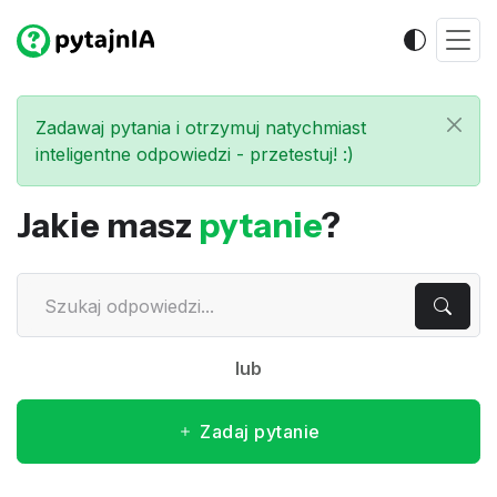
Zadawaj pytania i otrzymuj natychmiast
inteligentne odpowiedzi - przetestuj! :)
Jakie masz
pytanie
?
lub
Zadaj pytanie