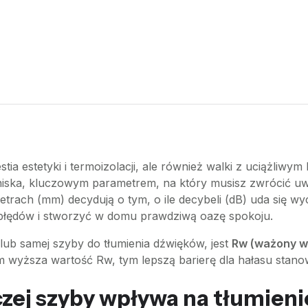
ia estetyki i termoizolacji, ale również walki z uciążliwy
otniska, kluczowym parametrem, na który musisz zwrócić uw
etrach (mm) decydują o tym, o ile decybeli (dB) uda się wy
błędów i stworzyć w domu prawdziwą oazę spokoju.
lub samej szyby do tłumienia dźwięków, jest
Rw (ważony ws
 wyższa wartość Rw, tym lepszą barierę dla hałasu stanow
zej szyby wpływa na tłumieni