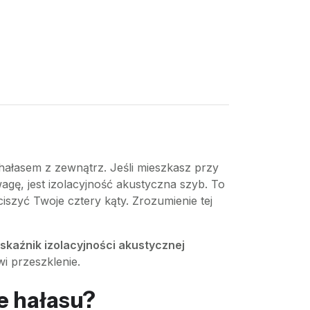
m hałasem z zewnątrz. Jeśli mieszkasz przy
agę, jest izolacyjność akustyczna szyb. To
ciszyć Twoje cztery kąty. Zrozumienie tej
kaźnik izolacyjności akustycznej
i przeszklenie.
e hałasu?