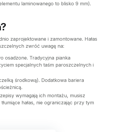
 elementu laminowanego to blisko 9 mm).
a?
iednio zaprojektowane i zamontowane. Hałas
koszczelnych zwróć uwagę na:
owo osadzone. Tradycyjna pianka
życiem specjalnych taśm paroszczelnych i
zczelką środkową). Dodatkowa bariera
ścieżnicą.
rzepisy wymagają ich montażu, musisz
 tłumiące hałas, nie ograniczając przy tym