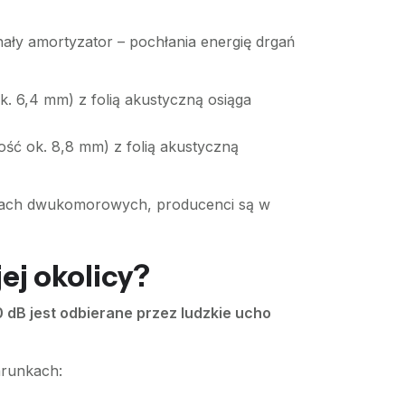
onały amortyzator – pochłania energię drgań
k. 6,4 mm) z folią akustyczną osiąga
ość ok. 8,8 mm) z folią akustyczną
ietach dwukomorowych, producenci są w
ej okolicy?
 dB jest odbierane przez ludzkie ucho
arunkach: