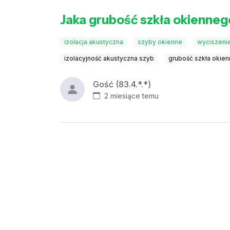
Jaka grubość szkła okienne
izolacja akustyczna
szyby okienne
wyciszeni
izolacyjność akustyczna szyb
grubość szkła okie
Gość (83.4.*.*)
2 miesiące temu