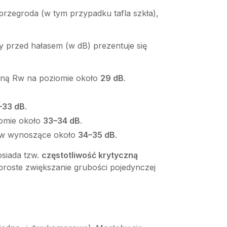
przegroda (w tym przypadku tafla szkła),
 przed hałasem (w dB) prezentuje się
czną Rw na poziomie około
29 dB
.
–33 dB
.
iomie około
33–34 dB
.
 Rw wynoszące około
34–35 dB
.
siada tzw.
częstotliwość krytyczną
 proste zwiększanie grubości pojedynczej