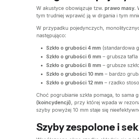
W akustyce obowiązuje tzw.
prawo masy
.
tym trudniej wprawić ją w drgania i tym mni
W przypadku pojedynczych, monolitycznych
następująco:
Szkło o grubości 4 mm
(standardowa gr
Szkło o grubości 6 mm
– grubsza tafla
Szkło o grubości 8 mm
– grubsze szkł
Szkło o grubości 10 mm
– bardzo gruba
Szkło o grubości 12 mm
– rzadko stos
Choć pogrubianie szkła pomaga, to sama g
(koincydencji)
, przy której wpada w rezona
szyby powyżej 10 mm staje się nieefektywne
Szyby zespolone i sek