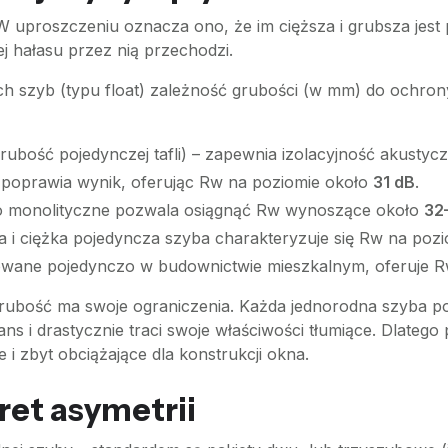
 W uproszczeniu oznacza ono, że im cięższa i grubsza jest 
ej hałasu przez nią przechodzi.
 szyb (typu float) zależność grubości (w mm) do ochrony
ubość pojedynczej tafli) – zapewnia izolacyjność akusty
 poprawia wynik, oferując Rw na poziomie około
31 dB
.
o monolityczne pozwala osiągnąć Rw wynoszące około
32
 i ciężka pojedyncza szyba charakteryzuje się Rw na poz
owane pojedynczo w budownictwie mieszkalnym, oferuje
rubość ma swoje ograniczenia. Każda jednorodna szyba po
ns i drastycznie traci swoje właściwości tłumiące. Dlatego
 i zbyt obciążające dla konstrukcji okna.
ret asymetrii