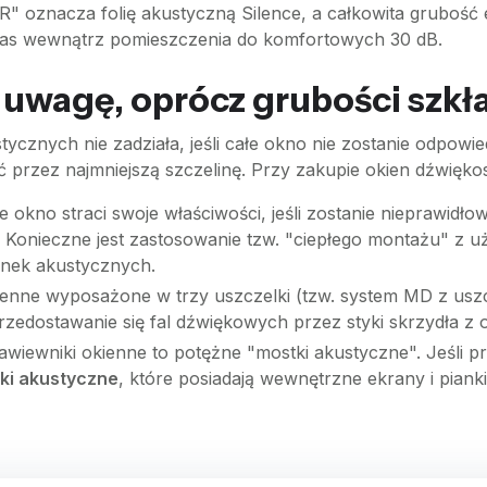
R" oznacza folię akustyczną Silence, a całkowita grubość
ałas wewnątrz pomieszczenia do komfortowych 30 dB.
 uwagę, oprócz grubości szkł
cznych nie zadziała, jeśli całe okno nie zostanie odpow
nąć przez najmniejszą szczelinę. Przy zakupie okien dźwię
 okno straci swoje właściwości, jeśli zostanie nieprawidł
Konieczne jest zastosowanie tzw. "ciepłego montażu" z u
anek akustycznych.
kienne wyposażone w trzy uszczelki (tzw. system MD z us
zedostawanie się fal dźwiękowych przez styki skrzydła z o
iewniki okienne to potężne "mostki akustyczne". Jeśli p
ki akustyczne
, które posiadają wewnętrzne ekrany i pianki