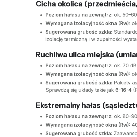
Cicha okolica (przedmieścia
Poziom hałasu na zewnątrz:
ok. 50–60
Wymagana izolacyjność okna (Rw):
ok
Sugerowana grubość szkła:
Standardo
izolację termiczną i w zupełności wyst
Ruchliwa ulica miejska (umi
Poziom hałasu na zewnątrz:
ok. 70 dB
Wymagana izolacyjność okna (Rw):
ok
Sugerowana grubość szkła:
Pakiety a
Sprawdzą się układy takie jak
6-16-4
(R
Ekstremalny hałas (sąsiedzt
Poziom hałasu na zewnątrz:
ok. 80–90
Wymagana izolacyjność okna (Rw):
4
Sugerowana grubość szkła:
Zaawansowa