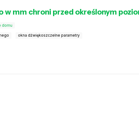
go w mm chroni przed określonym pozi
e domu
nnego
okna dźwiękoszczelne parametry