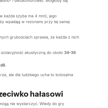
(jedno- i dwukomorowe). Mogłoby się
zie każda szyba ma 4 mm), jego
zyby wpadają w rezonans przy tej samej
żnych grubościach sprawia, że każda z nich
izolacyjność akustyczną do około
34–36
 dB
.
e, ale dla ludzkiego ucha to kolosalna
rzeciwko hałasowi
mogą nie wystarczyć. Wtedy do gry