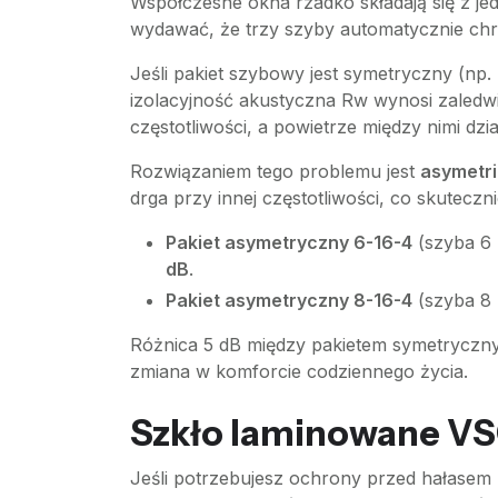
Współczesne okna rzadko składają się z je
wydawać, że trzy szyby automatycznie chron
Jeśli pakiet szybowy jest symetryczny (n
izolacyjność akustyczna Rw wynosi zaledw
częstotliwości, a powietrze między nimi dz
Rozwiązaniem tego problemu jest
asymetri
drga przy innej częstotliwości, co skuteczn
Pakiet asymetryczny 6-16-4
(szyba 6 
dB
.
Pakiet asymetryczny 8-16-4
(szyba 8 
Różnica 5 dB między pakietem symetryczny
zmiana w komforcie codziennego życia.
Szkło laminowane VSG
Jeśli potrzebujesz ochrony przed hałasem