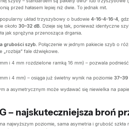
dnej szyby – standardem są pakiety dwu- lub trzyszybowe 
ią przed hałasem lepiej niż dwie. To jednak mit.
p. popularny układ trzyszybowy o budowie
4-16-4-16-4
, gd
ie około
30–32 dB
. Dzieje się tak, ponieważ identyczne s
iała jak sprężyna przenosząca drgania.
a grubości szyb
. Połączenie w jednym pakiecie szyb o ró
ie „rozbija” fale dźwiękowe.
mm i 4 mm rozdzielone ramką 16 mm) – pozwala podnieść 
mm i 4 mm) – osiąga już świetny wynik na poziomie
37–39
m a asymetrycznym może wydawać się niewielka na papierz
 – najskuteczniejsza broń p
 na najwyższym poziomie, sama asymetria i grubość szkła 