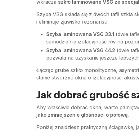
wkracza
szkło laminowane VSG ze specjal
Szyba VSG składa się z dwóch tafli szkła sk
i eliminuje zjawisko rezonansu.
Szyba laminowana VSG 33.1
(dwie tafl
samodzielnie izolacyjność Rw na pozio
Szyba laminowana VSG 44.2
(dwie taf
pozwala na uzyskanie jeszcze lepszyc
Łącząc grube szkło monolityczne, asymet
stanie stworzyć okna o izolacyjności akusty
Jak dobrać grubość s
Aby właściwie dobrać okna, warto pamiętać 
jako zmniejszenie głośności o połowę
.
Poniżej znajdziesz praktyczną ściągawkę, 