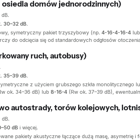
, osiedla domów jednorodzinnych)
 dB.
.
30–32 dB
.
wy, symetryczny pakiet trzyszybowy (np.
4-16-4-16-4
lu
arczy do odcięcia się od standardowych odgłosów otoczenia
arkowany ruch, autobusy)
.
.
35–39 dB
.
symetryczne z użyciem grubszego szkła monolitycznego l
w ok. 34–36 dB) lub
8-16-4
(Rw ok. 37–39 dB), ewentualn
wo autostrady, torów kolejowych, lotni
 dB.
0–50 dB
i więcej.
ne pakiety akustyczne łączące dużą masę, asymetrię i fo