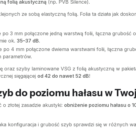
ną folią akustyczną
(np. PVB Silence).
lejonych ze sobą elastyczną folią. Folia ta działa jak dosk
e po 3 mm połączone jedną warstwą folii, łączna grubość o
mie ok.
35–37 dB
.
le po 4 mm połączone dwiema warstwami folii, łączna grub
h parametrów.
rię oraz szyby laminowane VSG z folią akustyczną w pak
cznej sięgającej
od 42 do nawet 52 dB
!
zyb do poziomu hałasu w Twoj
o złotej zasadzie akustyki:
obniżenie poziomu hałasu o 10
jaka konfiguracja i grubość szyb sprawdzi się w różnych w