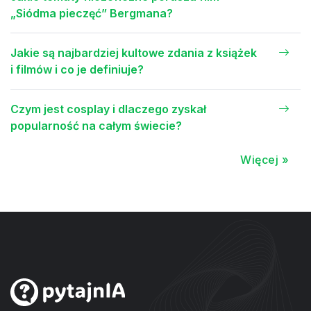
„Siódma pieczęć” Bergmana?
Jakie są najbardziej kultowe zdania z książek
i filmów i co je definiuje?
Czym jest cosplay i dlaczego zyskał
popularność na całym świecie?
Więcej »