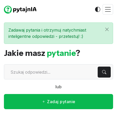
Zadawaj pytania i otrzymuj natychmiast
inteligentne odpowiedzi - przetestuj! :)
Jakie masz
pytanie
?
lub
Zadaj pytanie