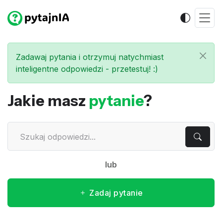
Zadawaj pytania i otrzymuj natychmiast
inteligentne odpowiedzi - przetestuj! :)
Jakie masz
pytanie
?
lub
Zadaj pytanie