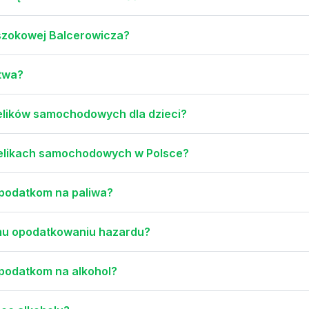
i szokowej Balcerowicza?
ctwa?
telików samochodowych dla dzieci?
otelikach samochodowych w Polsce?
 podatkom na paliwa?
emu opodatkowaniu hazardu?
 podatkom na alkohol?