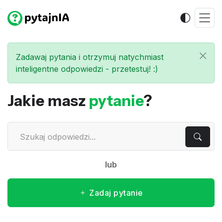
Zadawaj pytania i otrzymuj natychmiast
inteligentne odpowiedzi - przetestuj! :)
Jakie masz
pytanie
?
lub
Zadaj pytanie