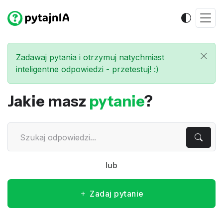
Zadawaj pytania i otrzymuj natychmiast
inteligentne odpowiedzi - przetestuj! :)
Jakie masz
pytanie
?
lub
Zadaj pytanie