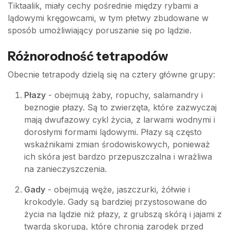
Tiktaalik, miały cechy pośrednie między rybami a
lądowymi kręgowcami, w tym płetwy zbudowane w
sposób umożliwiający poruszanie się po lądzie.
Różnorodność tetrapodów
Obecnie tetrapody dzielą się na cztery główne grupy:
Płazy
- obejmują żaby, ropuchy, salamandry i
beznogie płazy. Są to zwierzęta, które zazwyczaj
mają dwufazowy cykl życia, z larwami wodnymi i
dorosłymi formami lądowymi. Płazy są często
wskaźnikami zmian środowiskowych, ponieważ
ich skóra jest bardzo przepuszczalna i wrażliwa
na zanieczyszczenia.
Gady
- obejmują węże, jaszczurki, żółwie i
krokodyle. Gady są bardziej przystosowane do
życia na lądzie niż płazy, z grubszą skórą i jajami z
twardą skorupą, które chronią zarodek przed