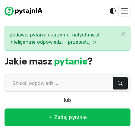
Zadawaj pytania i otrzymuj natychmiast
inteligentne odpowiedzi - przetestuj! :)
Jakie masz
pytanie
?
lub
Zadaj pytanie