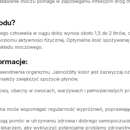
dawanie moczu pomaga w zapobieganiu infekcjom dróg mo
zodu?
go człowieka w ciągu doby wynosi około 1,5 do 2 litrów, 
oziomu aktywności fizycznej. Optymalna ilość spożywanej w
 układu moczowego.
ormacje:
wodnienia organizmu. Jasnożółty kolor jest zazwyczaj o
 należy zwiększyć spożycie płynów.
wy, obecny w owocach, warzywach i pełnoziarnistych pr
a może wspomagać regularność wypróżnień, poprawiając pe
mogą pomóc w utrzymaniu zdrowia i dobrego samopoczucia
z lekarzem, aby wykluczyć potencjalne problemy zdrowotn