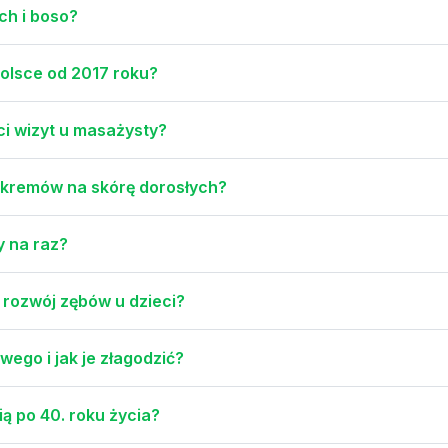
ch i boso?
olsce od 2017 roku?
ci wizyt u masażysty?
 i kremów na skórę dorosłych?
y na raz?
rozwój zębów u dzieci?
ego i jak je złagodzić?
ą po 40. roku życia?