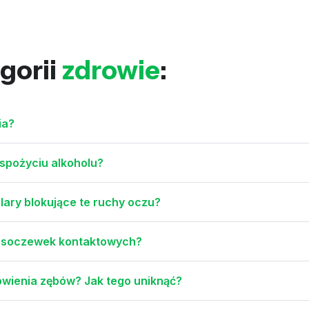
gorii
zdrowie
:
ia?
 spożyciu alkoholu?
ulary blokujące te ruchy oczu?
ą soczewek kontaktowych?
owienia zębów? Jak tego uniknąć?