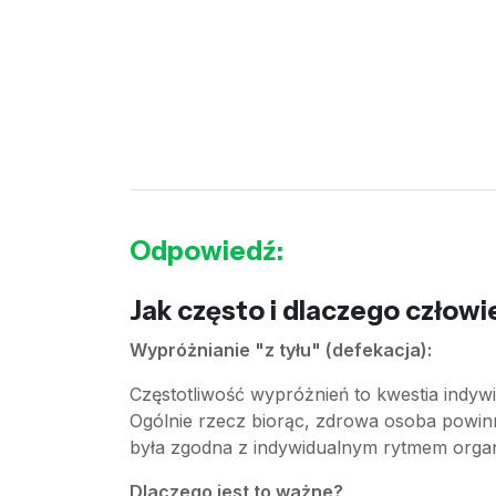
Odpowiedź:
Jak często i dlaczego człow
Wypróżnianie "z tyłu" (defekacja):
Częstotliwość wypróżnień to kwestia indywid
Ogólnie rzecz biorąc, zdrowa osoba powinn
była zgodna z indywidualnym rytmem orga
Dlaczego jest to ważne?