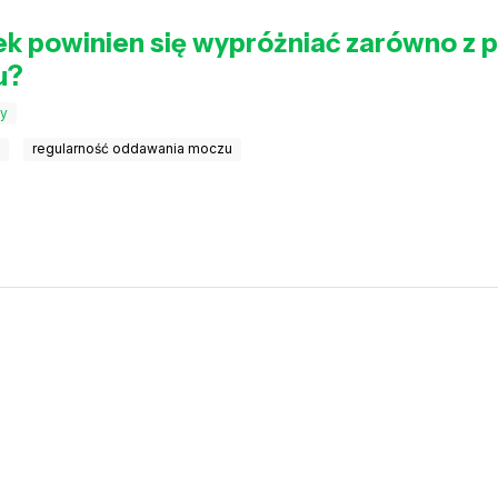
k powinien się wypróżniać zarówno z przo
u?
y
u
regularność oddawania moczu