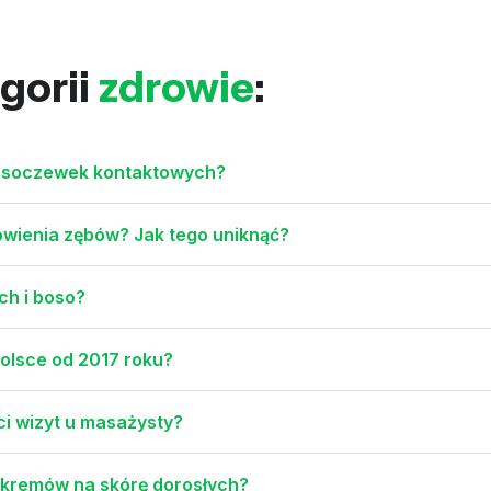
gorii
zdrowie
:
ą soczewek kontaktowych?
owienia zębów? Jak tego uniknąć?
ch i boso?
olsce od 2017 roku?
ci wizyt u masażysty?
 i kremów na skórę dorosłych?