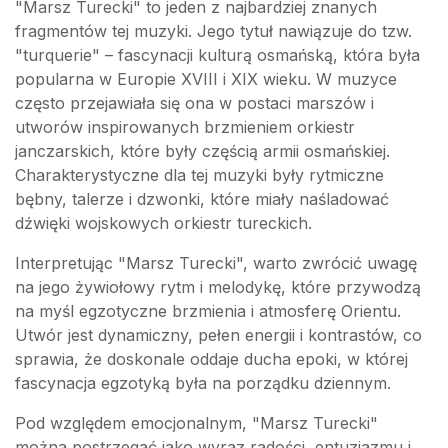
"Marsz Turecki" to jeden z najbardziej znanych
fragmentów tej muzyki. Jego tytuł nawiązuje do tzw.
"turquerie" – fascynacji kulturą osmańską, która była
popularna w Europie XVIII i XIX wieku. W muzyce
często przejawiała się ona w postaci marszów i
utworów inspirowanych brzmieniem orkiestr
janczarskich, które były częścią armii osmańskiej.
Charakterystyczne dla tej muzyki były rytmiczne
bębny, talerze i dzwonki, które miały naśladować
dźwięki wojskowych orkiestr tureckich.
Interpretując "Marsz Turecki", warto zwrócić uwagę
na jego żywiołowy rytm i melodykę, które przywodzą
na myśl egzotyczne brzmienia i atmosferę Orientu.
Utwór jest dynamiczny, pełen energii i kontrastów, co
sprawia, że doskonale oddaje ducha epoki, w której
fascynacja egzotyką była na porządku dziennym.
Pod względem emocjonalnym, "Marsz Turecki"
można postrzegać jako wyraz radości, entuzjazmu i