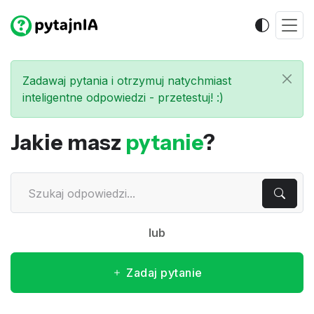
Zadawaj pytania i otrzymuj natychmiast
inteligentne odpowiedzi - przetestuj! :)
Jakie masz
pytanie
?
lub
Zadaj pytanie