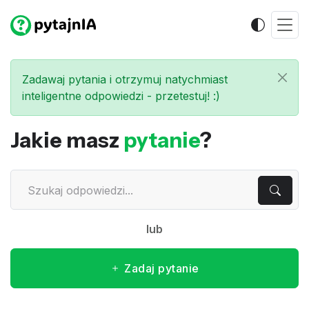
Zadawaj pytania i otrzymuj natychmiast
inteligentne odpowiedzi - przetestuj! :)
Jakie masz
pytanie
?
lub
Zadaj pytanie