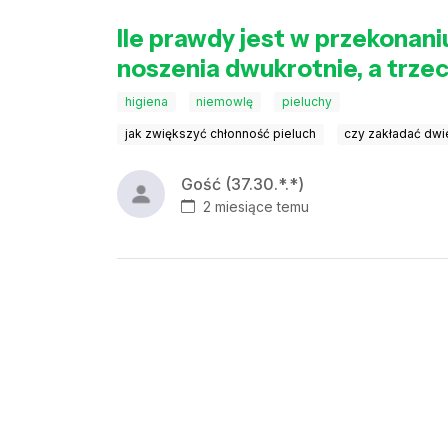
Ile prawdy jest w przekonani
noszenia dwukrotnie, a trzec
higiena
niemowlę
pieluchy
jak zwiększyć chłonność pieluch
czy zakładać dwi
Gość (37.30.*.*)
2 miesiące temu