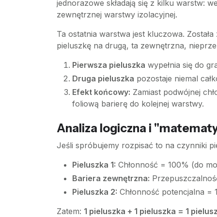
jednorazowe składają się z kilku warstw: 
zewnętrznej warstwy izolacyjnej.
Ta ostatnia warstwa jest kluczowa. Została
pieluszkę na drugą, ta zewnętrzna, nieprze
Pierwsza pieluszka
wypełnia się do gr
Druga pieluszka
pozostaje niemal całk
Efekt końcowy:
Zamiast podwójnej chło
foliową barierę do kolejnej warstwy.
Analiza logiczna i "matemat
Jeśli spróbujemy rozpisać to na czynniki p
Pieluszka 1:
Chłonność = 100% (do mo
Bariera zewnętrzna:
Przepuszczalnoś
Pieluszka 2:
Chłonność potencjalna = 1
Zatem:
1 pieluszka + 1 pieluszka = 1 piel