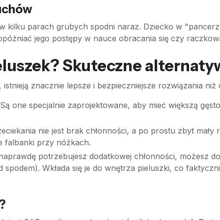
ruchów
 w kilku parach grubych spodni naraz. Dziecko w "pancerz
opóźniać jego postępy w nauce obracania się czy raczkow
luszek? Skuteczne alternaty
istnieją znacznie lepsze i bezpieczniejsze rozwiązania niż
Są one specjalnie zaprojektowane, aby mieć większą gęst
iekania nie jest brak chłonności, a po prostu zbyt mały r
 falbanki przy nóżkach.
 naprawdę potrzebujesz dodatkowej chłonności, możesz do
d spodem). Wkłada się je do wnętrza pieluszki, co faktycz
?