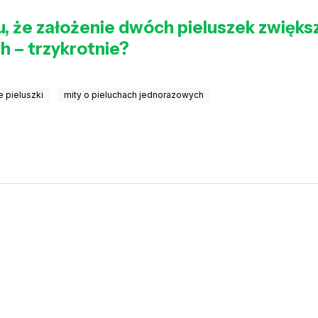
u, że założenie dwóch pieluszek zwiększ
h – trzykrotnie?
e pieluszki
mity o pieluchach jednorazowych