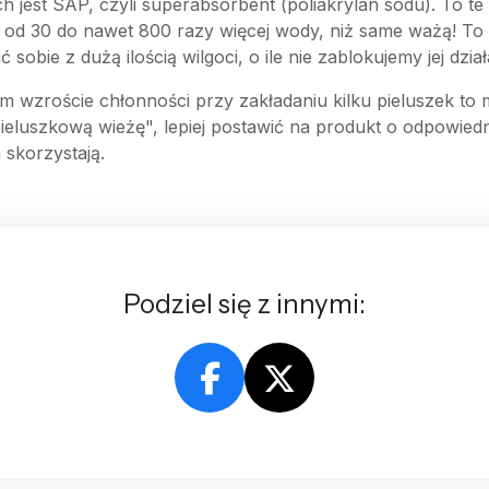
jest SAP, czyli superabsorbent (poliakrylan sodu). To te
ć od 30 do nawet 800 razy więcej wody, niż same ważą! To 
sobie z dużą ilością wilgoci, o ile nie zablokujemy jej dzi
zroście chłonności przy zakładaniu kilku pieluszek to mi
pieluszkową wieżę", lepiej postawić na produkt o odpowied
 skorzystają.
Podziel się z innymi: