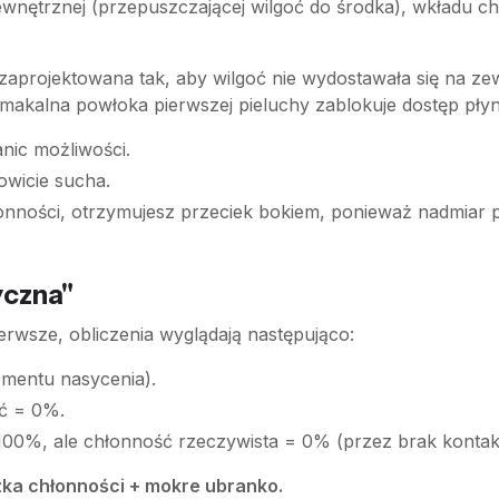
wewnętrznej (przepuszczającej wilgoć do środka), wkładu
 zaprojektowana tak, aby wilgoć nie wydostawała się na zew
makalna powłoka pierwszej pieluchy zablokuje dostęp płynu 
anic możliwości.
owicie sucha.
nności, otrzymujesz przeciek bokiem, ponieważ nadmiar pł
yczna"
ierwsze, obliczenia wyglądają następująco:
mentu nasycenia).
ć = 0%.
00%, ale chłonność rzeczywista = 0% (przez brak kontakt
uszka chłonności + mokre ubranko.