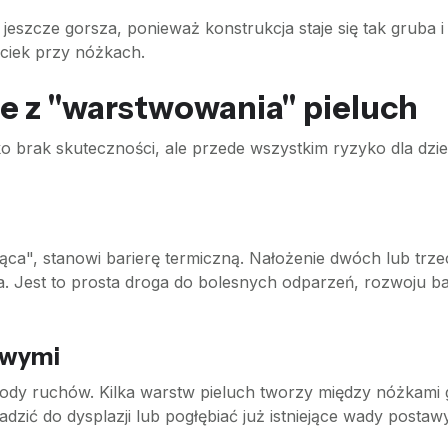
jeszcze gorsza, ponieważ konstrukcja staje się tak gruba i
ciek przy nóżkach.
e z "warstwowania" pieluch
lko brak skuteczności, ale przede wszystkim ryzyko dla dzi
ca", stanowi barierę termiczną. Nałożenie dwóch lub trz
. Jest to prosta droga do bolesnych odparzeń, rozwoju ba
owymi
dy ruchów. Kilka warstw pieluch tworzy między nóżkami 
dzić do dysplazji lub pogłębiać już istniejące wady postawy