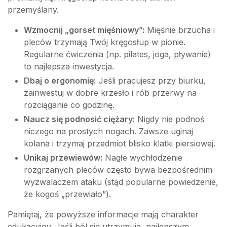
przemyślany.
Wzmocnij „gorset mięśniowy”:
Mięśnie brzucha i
pleców trzymają Twój kręgosłup w pionie.
Regularne ćwiczenia (np. pilates, joga, pływanie)
to najlepsza inwestycja.
Dbaj o ergonomię:
Jeśli pracujesz przy biurku,
zainwestuj w dobre krzesło i rób przerwy na
rozciąganie co godzinę.
Naucz się podnosić ciężary:
Nigdy nie podnoś
niczego na prostych nogach. Zawsze uginaj
kolana i trzymaj przedmiot blisko klatki piersiowej.
Unikaj przewiewów:
Nagłe wychłodzenie
rozgrzanych pleców często bywa bezpośrednim
wyzwalaczem ataku (stąd popularne powiedzenie,
że kogoś „przewiało”).
Pamiętaj, że powyższe informacje mają charakter
edukacyjny. Jeśli ból się utrzymuje, najlepszym