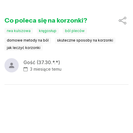
Co poleca się na korzonki?
rwa kulszowa
kręgosłup
ból pleców
domowe metody na ból
skuteczne sposoby na korzonki
jak leczyć korzonki
Gość (37.30.*.*)
3 miesiące temu