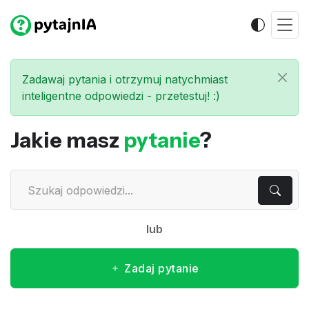
Zadawaj pytania i otrzymuj natychmiast
inteligentne odpowiedzi - przetestuj! :)
Jakie masz
pytanie
?
lub
Zadaj pytanie