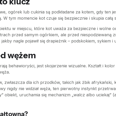
to klucz
ralowe, ogórek lub cukinia są podkładane za kotem, gdy te
cją. W tym momencie kot czuje się bezpiecznie i skupia cał
biektu w miejscu, które kot uważa za bezpieczne i wolne
 strach przed samym ogórkiem, ale przed niespodziewaną 
jakby nagle pojawił się drapieżnik – podskokiem, sykiem i 
zed wężem
ą behawioryści, jest skojarzenie wizualne. Kształt i kolor 
węża.
zwłaszcza dla ich przodków, takich jak żbik afrykański, k
y nigdy nie widział węża, ten pierwotny instynkt przetrwa
” obiekt, uruchamia się mechanizm „walcz albo uciekaj” (a
wałtowna?