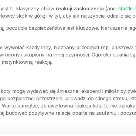
 jest to klasyczny objaw
reakcji zaskoczenia
(ang.
startle 
owny skok w górę i w tył, aby jak najszybciej oddalić się 
fiarą, poczucie bezpieczeństwa jest kluczowe. Naruszenie j
 wywołać każdy inny, nieznany przedmiot (np. pluszowa z
rócony i skupiony na innej czynności. Ogórek i cukinia są
ą instynktowną reakcję.
 koty mogą wydawać się śmieszne, eksperci i miłośnicy zwie
go bezpiecznej przestrzeni, prowadzi do silnego stresu, 
 Warto pamiętać, że gwałtowna reakcja kota to nie oznaka i
piej budować pozytywne relacje oparte na zaufaniu i poczu