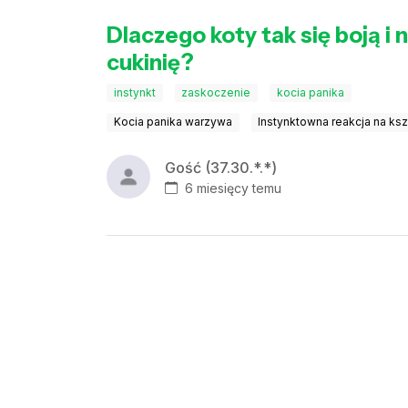
Dlaczego koty tak się boją i
cukinię?
instynkt
zaskoczenie
kocia panika
Kocia panika warzywa
Instynktowna reakcja na ksz
Gość (37.30.*.*)
6 miesięcy temu