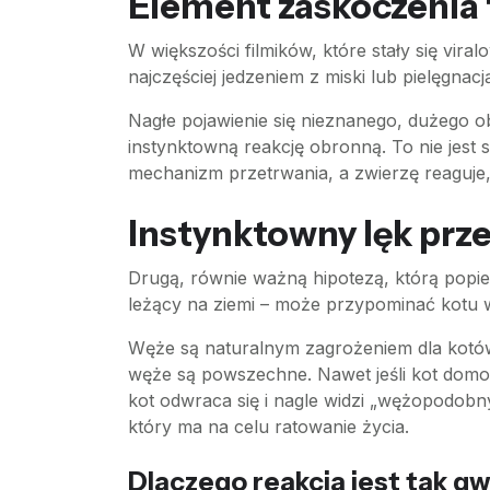
Element zaskoczenia 
W większości filmików, które stały się vi
najczęściej jedzeniem z miski lub pielęgna
Nagłe pojawienie się nieznanego, dużego o
instynktowną reakcję obronną. To nie jest
mechanizm przetrwania, a zwierzę reaguje, 
Instynktowny lęk pr
Drugą, równie ważną hipotezą, którą popieraj
leżący na ziemi – może przypominać kotu 
Węże są naturalnym zagrożeniem dla kotów, 
węże są powszechne. Nawet jeśli kot domow
kot odwraca się i nagle widzi „wężopodobny
który ma na celu ratowanie życia.
Dlaczego reakcja jest tak g