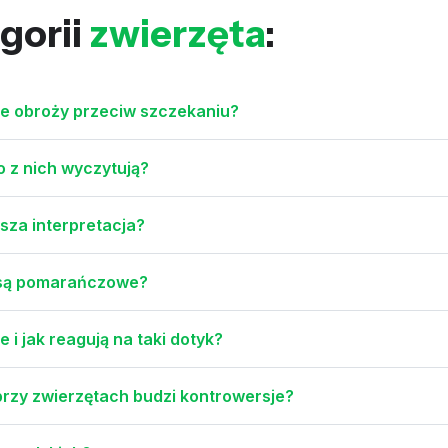
gorii
zwierzęta
:
ie obroży przeciw szczekaniu?
o z nich wyczytują?
asza interpretacja?
o są pomarańczowe?
 i jak reagują na taki dotyk?
przy zwierzętach budzi kontrowersje?