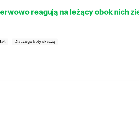
 nerwowo reagują na leżący obok nich zi
tałt
Dlaczego koty skaczą