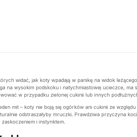
tórych widać, jak koty wpadają w panikę na widok leżącego
ega na wysokim podskoku i natychmiastowej ucieczce, ma s
ować w przypadku zielonej cukinii lub innych podłużnyc
eden mit – koty nie boją się ogórków ani cukinii ze względ
alnie odstraszałyby mruczki. Prawdziwa przyczyna kociej p
 zaskoczeniem i instynktem.