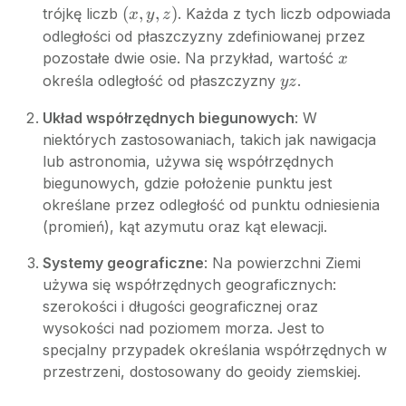
(x,
(
,
,
)
trójkę liczb
. Każda z tych liczb odpowiada
x
y
z
y,
odległości od płaszczyzny zdefiniowanej przez
z)
x
pozostałe dwie osie. Na przykład, wartość
x
yz
określa odległość od płaszczyzny
.
yz
Układ współrzędnych biegunowych
: W
niektórych zastosowaniach, takich jak nawigacja
lub astronomia, używa się współrzędnych
biegunowych, gdzie położenie punktu jest
określane przez odległość od punktu odniesienia
(promień), kąt azymutu oraz kąt elewacji.
Systemy geograficzne
: Na powierzchni Ziemi
używa się współrzędnych geograficznych:
szerokości i długości geograficznej oraz
wysokości nad poziomem morza. Jest to
specjalny przypadek określania współrzędnych w
przestrzeni, dostosowany do geoidy ziemskiej.