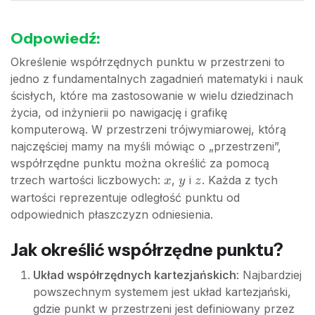
Odpowiedź:
Określenie współrzędnych punktu w przestrzeni to
jedno z fundamentalnych zagadnień matematyki i nauk
ścisłych, które ma zastosowanie w wielu dziedzinach
życia, od inżynierii po nawigację i grafikę
komputerową. W przestrzeni trójwymiarowej, którą
najczęściej mamy na myśli mówiąc o „przestrzeni”,
współrzędne punktu można określić za pomocą
x
y
z
trzech wartości liczbowych:
,
i
. Każda z tych
x
y
z
wartości reprezentuje odległość punktu od
odpowiednich płaszczyzn odniesienia.
Jak określić współrzędne punktu?
Układ współrzędnych kartezjańskich
: Najbardziej
powszechnym systemem jest układ kartezjański,
gdzie punkt w przestrzeni jest definiowany przez