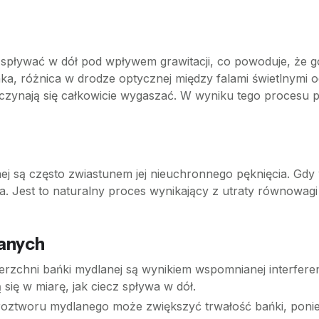
pływać w dół pod wpływem grawitacji, co powoduje, że gór
ka, różnica w drodze optycznej między falami świetlnymi 
 zaczynają się całkowicie wygaszać. W wyniku tego procesu
j są często zwiastunem jej nieuchronnego pęknięcia. Gdy w
a. Jest to naturalny proces wynikający z utraty równowagi
anych
rzchni bańki mydlanej są wynikiem wspomnianej interferen
się w miarę, jak ciecz spływa w dół.
 roztworu mydlanego może zwiększyć trwałość bańki, poni