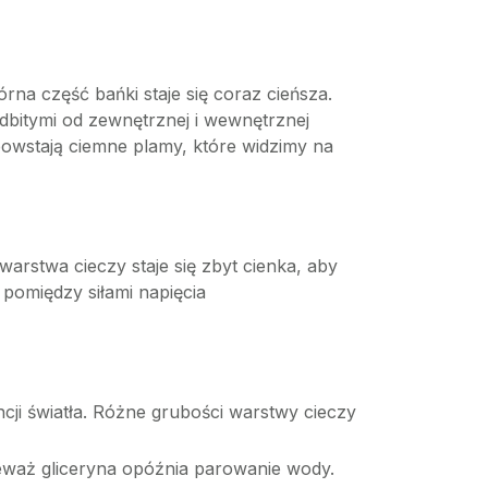
na część bańki staje się coraz cieńsza.
odbitymi od zewnętrznej i wewnętrznej
 powstają ciemne plamy, które widzimy na
arstwa cieczy staje się zbyt cienka, aby
 pomiędzy siłami napięcia
cji światła. Różne grubości warstwy cieczy
eważ gliceryna opóźnia parowanie wody.