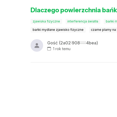
Dlaczego powierzchnia bańk
zjawiska fizyczne
interferencja światła
bańki 
bańki mydlane zjawisko fizyczne
czarne plamy na
Gość (2a02:908::::::4bea)
1 rok temu