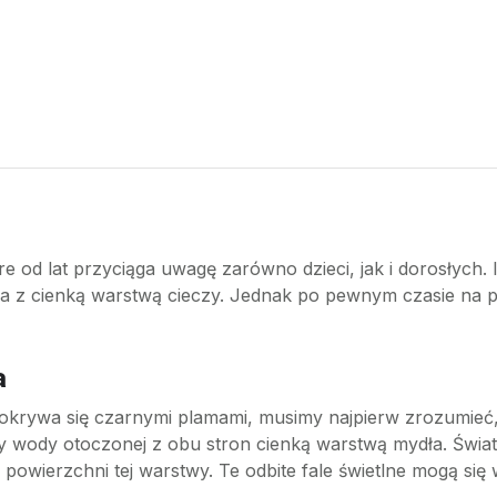
e od lat przyciąga uwagę zarówno dzieci, jak i dorosłych. 
ła z cienką warstwą cieczy. Jednak po pewnym czasie na 
a
ywa się czarnymi plamami, musimy najpierw zrozumieć, jak
y wody otoczonej z obu stron cienką warstwą mydła. Światł
 powierzchni tej warstwy. Te odbite fale świetlne mogą si