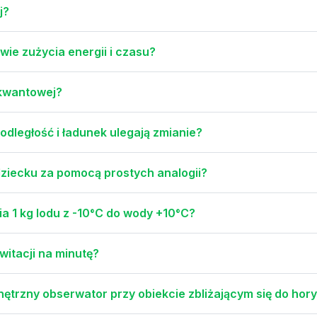
j?
wie zużycia energii i czasu?
 kwantowej?
 odległość i ładunek ulegają zmianie?
dziecku za pomocą prostych analogii?
ia 1 kg lodu z -10°C do wody +10°C?
witacji na minutę?
ętrzny obserwator przy obiekcie zbliżającym się do hor