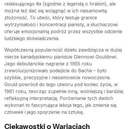
relaksującego tła (zgodnie z legendą o hrabim), ale
można też dać się wciągnąć w ich niesamowitą
złożoność. To utwór, który testuje granice
wytrzymałości i koncentracji pianisty, a słuchaczowi
oferuje emocjonalną podróż przez wszystkie odcienie
ludzkiego doświadczenia.
Współczesną popularność dzieło zawdzięcza w dużej
mierze kanadyjskiemu pianiście Glennowi Gouldowi.
Jego debiutanckie nagranie z 1955 roku
zrewolucjonizowało podejście do Bacha – było
szybkie, precyzyjne i niesamowicie nowoczesne.
Gould powrócił do tego utworu pod koniec życia, w
1981 roku, tworząc zupełnie inną, wolniejszą i bardziej
refleksyjną interpretację. Porównanie tych dwóch
wykonań to fascynująca lekcja tego, jak zmienia się
człowiek i jego spojrzenie na sztukę.
Ciekawostki o Wariacjach