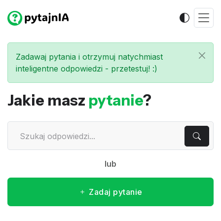
Zadawaj pytania i otrzymuj natychmiast
inteligentne odpowiedzi - przetestuj! :)
Jakie masz
pytanie
?
lub
Zadaj pytanie