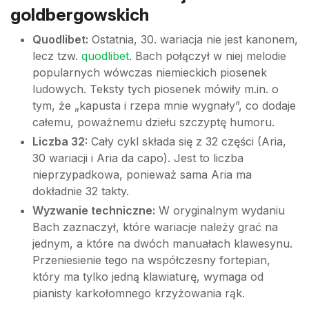
goldbergowskich
Quodlibet:
Ostatnia, 30. wariacja nie jest kanonem,
lecz tzw.
quodlibet
. Bach połączył w niej melodie
popularnych wówczas niemieckich piosenek
ludowych. Teksty tych piosenek mówiły m.in. o
tym, że „kapusta i rzepa mnie wygnały”, co dodaje
całemu, poważnemu dziełu szczyptę humoru.
Liczba 32:
Cały cykl składa się z 32 części (Aria,
30 wariacji i Aria da capo). Jest to liczba
nieprzypadkowa, ponieważ sama Aria ma
dokładnie 32 takty.
Wyzwanie techniczne:
W oryginalnym wydaniu
Bach zaznaczył, które wariacje należy grać na
jednym, a które na dwóch manuałach klawesynu.
Przeniesienie tego na współczesny fortepian,
który ma tylko jedną klawiaturę, wymaga od
pianisty karkołomnego krzyżowania rąk.