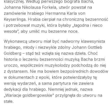
klasycznej. Według pierwszego biografa Bacha,
Johanna Nikolausa Forkela, utwór powstał na
zamówienie hrabiego Hermanna Karla von
Keyserlinga. Hrabia cierpiał na chroniczną bezsenność
i potrzebował muzyki, która byłaby „łagodna i nieco
wesoła”, aby umilić mu bezsenne noce.
Wykonawcą utworu miał być nadworny klawesynista
hrabiego, młody i niezwykle zdolny Johann Gottlieb
Goldberg – stąd też wzięła się nazwa dzieła. Choć
historia o leczeniu bezsenności muzyką Bacha brzmi
uroczo, współcześni muzykolodzy podchodzą do niej
z dystansem. Nie ma bowiem bezpośrednich dowodów
w dokumentach z epoki, które potwierdzałyby tę
wersję wydarzeń, a sama partytura nie zawiera
dedykacji dla hrabiego. Niemniej jednak, nazwa
„Wariacje goldbergowskie” przylgnęła do utworu na
stałe.