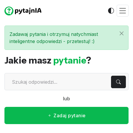
Zadawaj pytania i otrzymuj natychmiast
inteligentne odpowiedzi - przetestuj! :)
Jakie masz
pytanie
?
lub
Zadaj pytanie