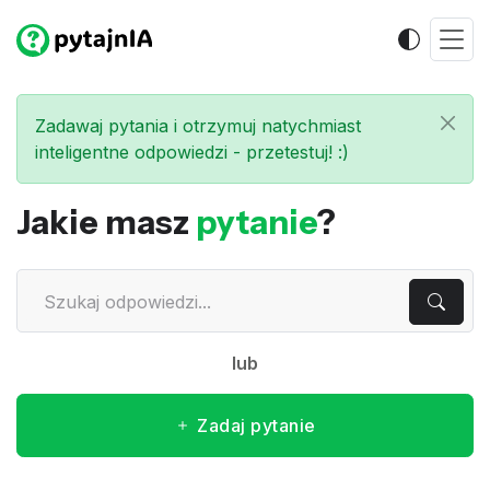
Zadawaj pytania i otrzymuj natychmiast
inteligentne odpowiedzi - przetestuj! :)
Jakie masz
pytanie
?
lub
Zadaj pytanie