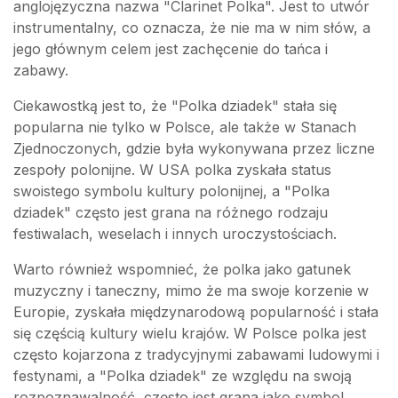
anglojęzyczna nazwa "Clarinet Polka". Jest to utwór
instrumentalny, co oznacza, że nie ma w nim słów, a
jego głównym celem jest zachęcenie do tańca i
zabawy.
Ciekawostką jest to, że "Polka dziadek" stała się
popularna nie tylko w Polsce, ale także w Stanach
Zjednoczonych, gdzie była wykonywana przez liczne
zespoły polonijne. W USA polka zyskała status
swoistego symbolu kultury polonijnej, a "Polka
dziadek" często jest grana na różnego rodzaju
festiwalach, weselach i innych uroczystościach.
Warto również wspomnieć, że polka jako gatunek
muzyczny i taneczny, mimo że ma swoje korzenie w
Europie, zyskała międzynarodową popularność i stała
się częścią kultury wielu krajów. W Polsce polka jest
często kojarzona z tradycyjnymi zabawami ludowymi i
festynami, a "Polka dziadek" ze względu na swoją
rozpoznawalność, często jest grana jako symbol