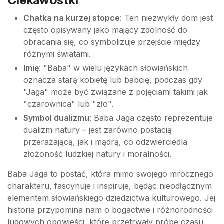
Ciekawostki
Chatka na kurzej stopce
: Ten niezwykły dom jest
często opisywany jako mający zdolność do
obracania się, co symbolizuje przejście między
różnymi światami.
Imię
: "Baba" w wielu językach słowiańskich
oznacza starą kobietę lub babcię, podczas gdy
"Jaga" może być związane z pojęciami takimi jak
"czarownica" lub "zło".
Symbol dualizmu
: Baba Jaga często reprezentuje
dualizm natury – jest zarówno postacią
przerażającą, jak i mądrą, co odzwierciedla
złożoność ludzkiej natury i moralności.
Baba Jaga to postać, która mimo swojego mrocznego
charakteru, fascynuje i inspiruje, będąc nieodłącznym
elementem słowiańskiego dziedzictwa kulturowego. Jej
historia przypomina nam o bogactwie i różnorodności
ludowych opowieści, które przetrwały próbę czasu.