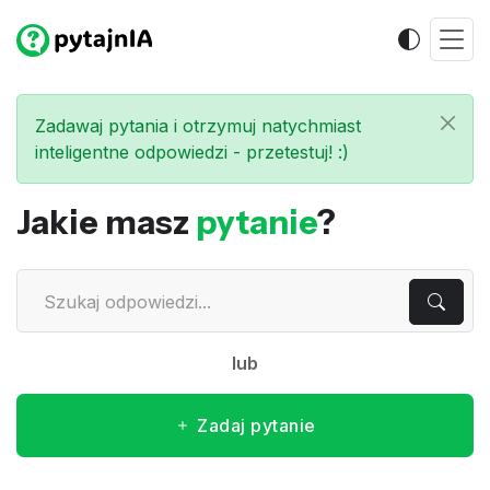
Zadawaj pytania i otrzymuj natychmiast
inteligentne odpowiedzi - przetestuj! :)
Jakie masz
pytanie
?
lub
Zadaj pytanie