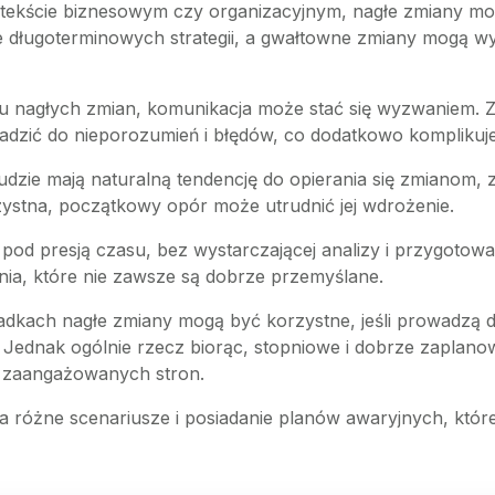
tekście biznesowym czy organizacyjnym, nagłe zmiany mogą 
ie długoterminowych strategii, a gwałtowne zmiany mogą wy
u nagłych zmian, komunikacja może stać się wyzwaniem. 
adzić do nieporozumień i błędów, co dodatkowo komplikuje
ludzie mają naturalną tendencję do opierania się zmianom, 
rzystna, początkowy opór może utrudnić jej wdrożenie.
od presją czasu, bez wystarczającej analizy i przygotowan
ia, które nie zawsze są dobrze przemyślane.
padkach nagłe zmiany mogą być korzystne, jeśli prowadzą 
 Jednak ogólnie rzecz biorąc, stopniowe i dobrze zaplano
ch zaangażowanych stron.
na różne scenariusze i posiadanie planów awaryjnych, któ