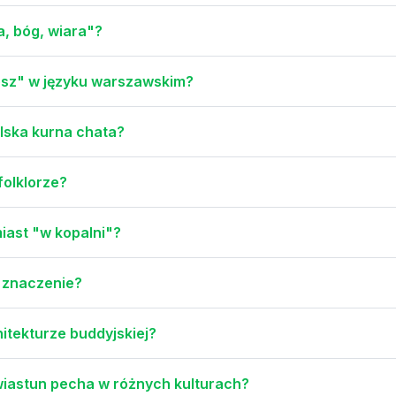
a, bóg, wiara"?
osz" w języku warszawskim?
lska kurna chata?
folklorze?
iast "w kopalni"?
e znaczenie?
itekturze buddyjskiej?
iastun pecha w różnych kulturach?