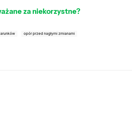
ważane za niekorzystne?
warunków
opór przed nagłymi zmianami