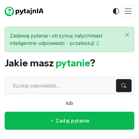
Zadawaj pytania i otrzymuj natychmiast
inteligentne odpowiedzi - przetestuj! :)
Jakie masz
pytanie
?
lub
Zadaj pytanie