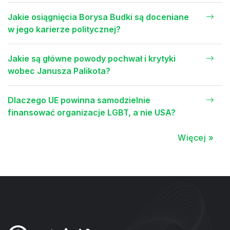
Jakie osiągnięcia Borysa Budki są doceniane
w jego karierze politycznej?
Jakie są główne powody pochwał i krytyki
wobec Janusza Palikota?
Dlaczego UE powinna samodzielnie
finansować organizacje LGBT, a nie USA?
Więcej »