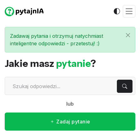
Zadawaj pytania i otrzymuj natychmiast
inteligentne odpowiedzi - przetestuj! :)
Jakie masz
pytanie
?
lub
Zadaj pytanie