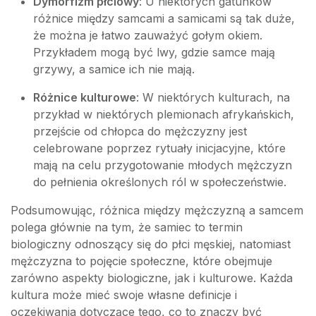
Dymorfizm płciowy
: U niektórych gatunków
różnice między samcami a samicami są tak duże,
że można je łatwo zauważyć gołym okiem.
Przykładem mogą być lwy, gdzie samce mają
grzywy, a samice ich nie mają.
Różnice kulturowe
: W niektórych kulturach, na
przykład w niektórych plemionach afrykańskich,
przejście od chłopca do mężczyzny jest
celebrowane poprzez rytuały inicjacyjne, które
mają na celu przygotowanie młodych mężczyzn
do pełnienia określonych ról w społeczeństwie.
Podsumowując, różnica między mężczyzną a samcem
polega głównie na tym, że samiec to termin
biologiczny odnoszący się do płci męskiej, natomiast
mężczyzna to pojęcie społeczne, które obejmuje
zarówno aspekty biologiczne, jak i kulturowe. Każda
kultura może mieć swoje własne definicje i
oczekiwania dotyczące tego, co to znaczy być