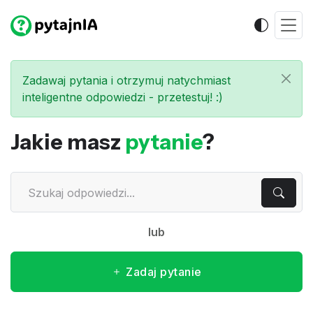
Zadawaj pytania i otrzymuj natychmiast
inteligentne odpowiedzi - przetestuj! :)
Jakie masz
pytanie
?
lub
Zadaj pytanie