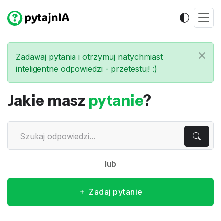
Zadawaj pytania i otrzymuj natychmiast
inteligentne odpowiedzi - przetestuj! :)
Jakie masz
pytanie
?
lub
Zadaj pytanie